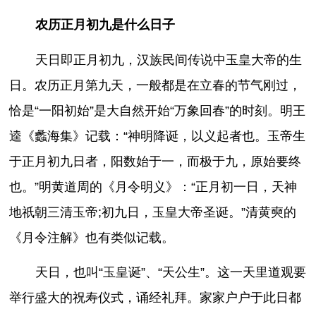
农历正月初九是什么日子
天日即正月初九，汉族民间传说中玉皇大帝的生
日。农历正月第九天，一般都是在立春的节气刚过，
恰是“一阳初始”是大自然开始“万象回春”的时刻。明王
逵《蠡海集》记载：“神明降诞，以义起者也。玉帝生
于正月初九日者，阳数始于一，而极于九，原始要终
也。”明黄道周的《月令明义》：“正月初一日，天神
地祇朝三清玉帝;初九日，玉皇大帝圣诞。”清黄奭的
《月令注解》也有类似记载。
天日，也叫“玉皇诞”、“天公生”。这一天里道观要
举行盛大的祝寿仪式，诵经礼拜。家家户户于此日都