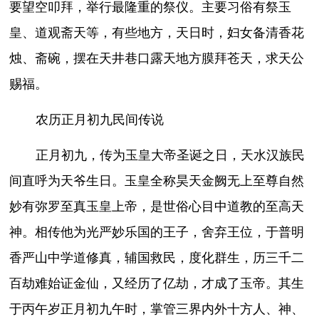
要望空叩拜，举行最隆重的祭仪。主要习俗有祭玉
皇、道观斋天等，有些地方，天日时，妇女备清香花
烛、斋碗，摆在天井巷口露天地方膜拜苍天，求天公
赐福。
农历正月初九民间传说
正月初九，传为玉皇大帝圣诞之日，天水汉族民
间直呼为天爷生日。玉皇全称昊天金阙无上至尊自然
妙有弥罗至真玉皇上帝，是世俗心目中道教的至高天
神。相传他为光严妙乐国的王子，舍弃王位，于普明
香严山中学道修真，辅国救民，度化群生，历三千二
百劫难始证金仙，又经历了亿劫，才成了玉帝。其生
于丙午岁正月初九午时，掌管三界内外十方人、神、