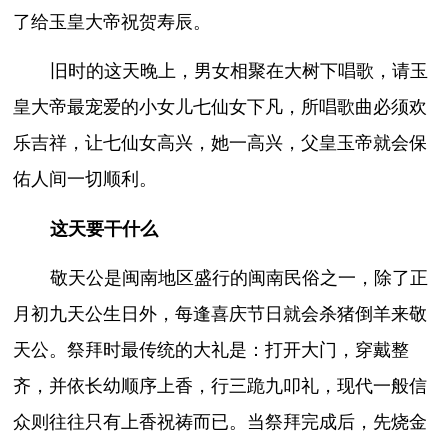
了给玉皇大帝祝贺寿辰。
旧时的这天晚上，男女相聚在大树下唱歌，请玉
皇大帝最宠爱的小女儿七仙女下凡，所唱歌曲必须欢
乐吉祥，让七仙女高兴，她一高兴，父皇玉帝就会保
佑人间一切顺利。
这天要干什么
敬天公是闽南地区盛行的闽南民俗之一，除了正
月初九天公生日外，每逢喜庆节日就会杀猪倒羊来敬
天公。祭拜时最传统的大礼是：打开大门，穿戴整
齐，并依长幼顺序上香，行三跪九叩礼，现代一般信
众则往往只有上香祝祷而已。当祭拜完成后，先烧金