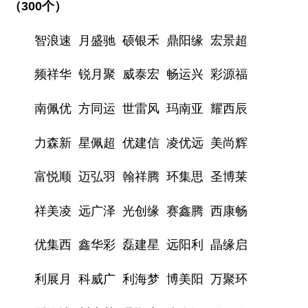
（300个）
智浪速
月盛驰
硕银禾
鼎阳缘
宏景超
频祥华
锐月聚
威泰宏
畅运兴
彩源福
南佩优
方同运
世雷风
玛南亚
耀西辰
力森新
星佩超
优建信
凌优远
美尚辉
富悦顺
迈弘羽
翰祥腾
环集思
圣博莱
祥美凌
远广泽
光创缘
赛鑫腾
西康畅
优集西
鑫华彩
磊建星
远阳利
晶缘启
利展月
科威广
利海梦
博美阳
万聚环