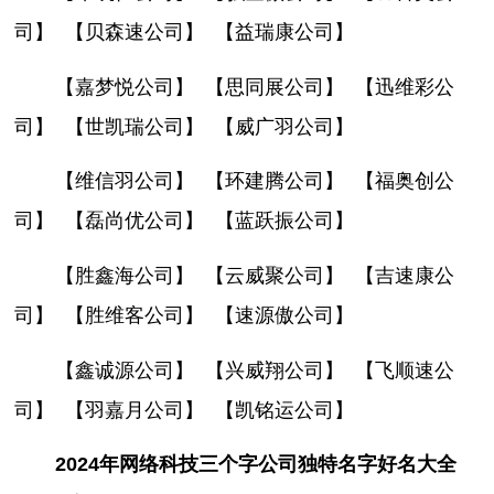
司】
【贝森速公司】
【益瑞康公司】
【嘉梦悦公司】
【思同展公司】
【迅维彩公
司】
【世凯瑞公司】
【威广羽公司】
【维信羽公司】
【环建腾公司】
【福奥创公
司】
【磊尚优公司】
【蓝跃振公司】
【胜鑫海公司】
【云威聚公司】
【吉速康公
司】
【胜维客公司】
【速源傲公司】
【鑫诚源公司】
【兴威翔公司】
【飞顺速公
司】
【羽嘉月公司】
【凯铭运公司】
2024年网络科技三个字公司独特名字好名大全