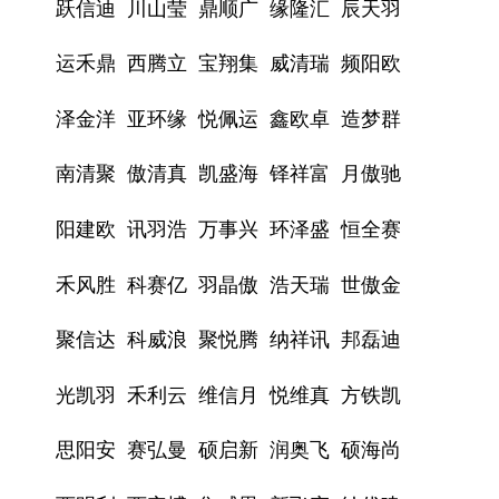
跃信迪
川山莹
鼎顺广
缘隆汇
辰天羽
运禾鼎
西腾立
宝翔集
威清瑞
频阳欧
泽金洋
亚环缘
悦佩运
鑫欧卓
造梦群
南清聚
傲清真
凯盛海
铎祥富
月傲驰
阳建欧
讯羽浩
万事兴
环泽盛
恒全赛
禾风胜
科赛亿
羽晶傲
浩天瑞
世傲金
聚信达
科威浪
聚悦腾
纳祥讯
邦磊迪
光凯羽
禾利云
维信月
悦维真
方铁凯
思阳安
赛弘曼
硕启新
润奥飞
硕海尚