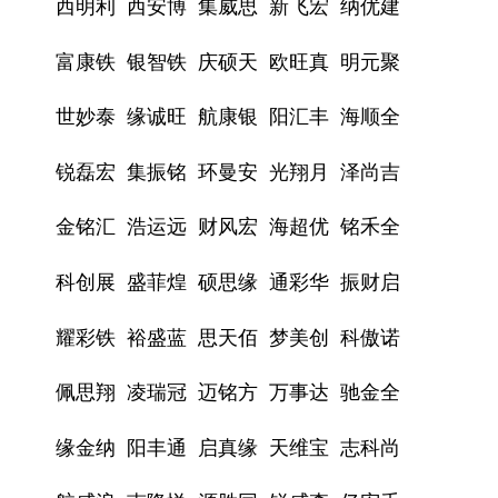
西明利
西安博
集威思
新飞宏
纳优建
富康铁
银智铁
庆硕天
欧旺真
明元聚
世妙泰
缘诚旺
航康银
阳汇丰
海顺全
锐磊宏
集振铭
环曼安
光翔月
泽尚吉
金铭汇
浩运远
财风宏
海超优
铭禾全
科创展
盛菲煌
硕思缘
通彩华
振财启
耀彩铁
裕盛蓝
思天佰
梦美创
科傲诺
佩思翔
凌瑞冠
迈铭方
万事达
驰金全
缘金纳
阳丰通
启真缘
天维宝
志科尚