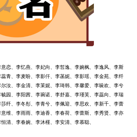
李意恋、李忆燕、李妃向、李皙逸、李婉枫、李逸风、李斯
李蕊青、李麦盼、李影仟、李菡妮、李影瑶、李金苑、李纤
李尔汝、李金清、李茉妮、李琦韩、李馨爱、李哚欢、李兮
李毓园、李阳茜、李琬诺、李舒嘉、李瑾芙、李蕊向、李瑞
李莎纤、李冬彤、李青兮、李佩迎、李思欢、李新千、李蕾
李意维、李雨雨、李迪香、李春荷、李蕾斯、李秀贤、李亦
李恒清、李春婉、李沐槿、李安清、李慕聪、