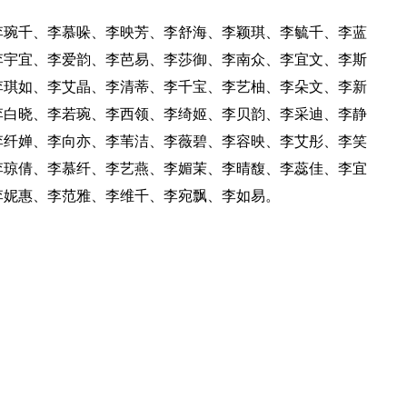
李琬千、李慕哚、李映芳、李舒海、李颖琪、李毓千、李蓝
李宇宜、李爱韵、李芭易、李莎御、李南众、李宜文、李斯
李琪如、李艾晶、李清蒂、李千宝、李艺柚、李朵文、李新
李白晓、李若琬、李西领、李绮姬、李贝韵、李采迪、李静
李纤婵、李向亦、李苇洁、李薇碧、李容映、李艾彤、李笑
李琼倩、李慕纤、李艺燕、李媚茉、李晴馥、李蕊佳、李宜
李妮惠、李范雅、李维千、李宛飘、李如易。