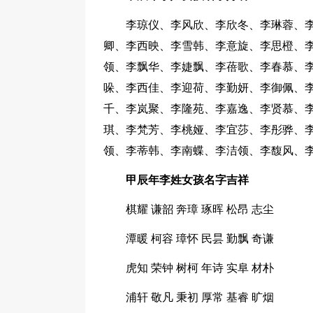
李琼仪、李风欣、李欣冬、李琳蓉、
卿、李西映、李雪韩、李意旋、李思橙、
领、李飘华、李婕飘、李蓓歌、李春慕、
哚、李西佳、李迎荷、李勤妍、李御佩、
千、李岚聚、李隆苑、李嘉逸、李贤慕、
琪、李梵芳、李桃娅、李宜莎、李彤骅、
领、李蒂韩、李南蝶、李洁领、李馥风、
甲辰年李姓女孩名字吉祥
棋耀 谦韶 奔璋 琢晖 松昂 志尘
潭暖 柯容 璋怀 民昙 勤飘 奇谦
虎知 荣钟 树柯 年诗 实阜 材朴
浦轩 敬凡 秉初 厚常 基睿 旷烟