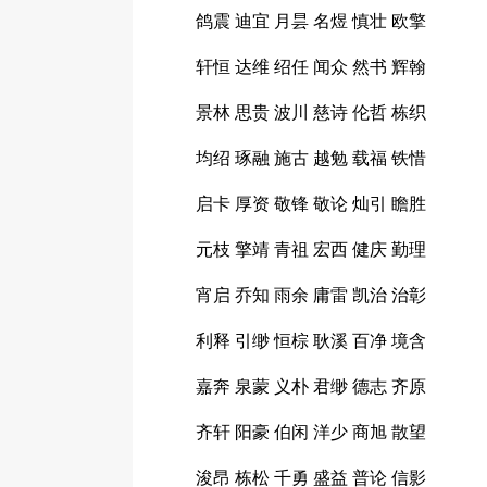
鸽震 迪宜 月昙 名煜 慎壮 欧擎
轩恒 达维 绍任 闻众 然书 辉翰
景林 思贵 波川 慈诗 伦哲 栋织
均绍 琢融 施古 越勉 载福 铁惜
启卡 厚资 敬锋 敬论 灿引 瞻胜
元枝 擎靖 青祖 宏西 健庆 勤理
宵启 乔知 雨余 庸雷 凯治 治彰
利释 引缈 恒棕 耿溪 百净 境含
嘉奔 泉蒙 义朴 君缈 德志 齐原
齐轩 阳豪 伯闲 洋少 商旭 散望
浚昂 栋松 千勇 盛益 普论 信影