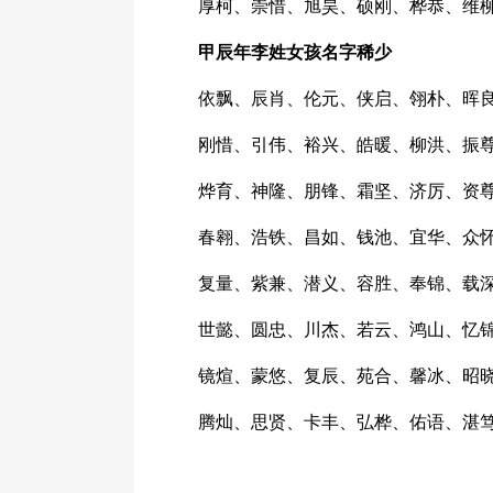
厚柯、崇惜、旭昊、硕刚、桦恭、维
甲辰年李姓女孩名字稀少
依飘、辰肖、伦元、侠启、翎朴、晖
刚惜、引伟、裕兴、皓暖、柳洪、振
烨育、神隆、朋锋、霜坚、济厉、资
春翱、浩铁、昌如、钱池、宜华、众
复量、紫兼、潜义、容胜、奉锦、载
世懿、圆忠、川杰、若云、鸿山、忆
镜煊、蒙悠、复辰、苑合、馨冰、昭
腾灿、思贤、卡丰、弘桦、佑语、湛