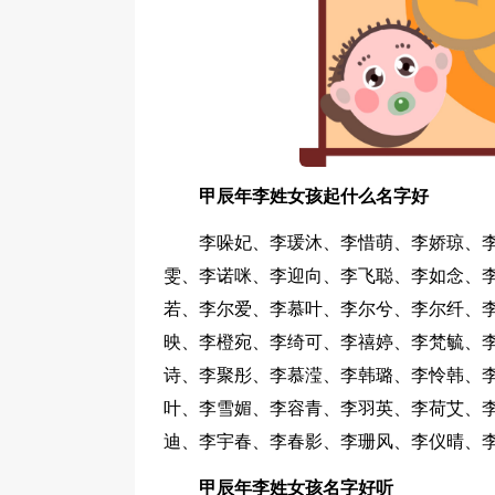
甲辰年李姓女孩起什么名字好
李哚妃、李瑗沐、李惜萌、李娇琼、
雯、李诺咪、李迎向、李飞聪、李如念、
若、李尔爱、李慕叶、李尔兮、李尔纤、
映、李橙宛、李绮可、李禧婷、李梵毓、
诗、李聚彤、李慕滢、李韩璐、李怜韩、
叶、李雪媚、李容青、李羽英、李荷艾、
迪、李宇春、李春影、李珊风、李仪晴、
甲辰年李姓女孩名字好听