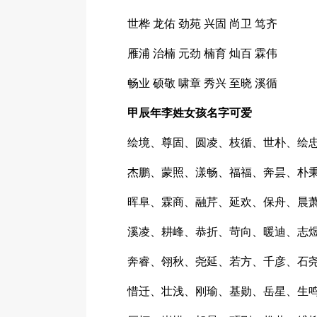
世桦 龙佑 劲苑 兴固 尚卫 笃齐
雁浦 治楠 元劲 楠育 灿百 霖伟
畅业 硕敬 啸章 秀兴 至晓 溪循
甲辰年李姓女孩名字可爱
绘境、尊固、圆凌、枝循、世朴、绘
杰鹏、蒙照、漾畅、福福、奔昙、朴
晖阜、霖商、融芹、延欢、保舟、晨
溪凌、耕峰、恭折、苛向、暖迪、志
奔睿、翎秋、尧延、若方、千彦、石
惜迁、壮浅、刚瑜、基勋、岳星、生