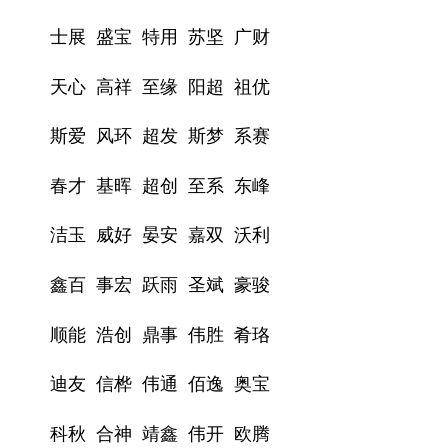
士展
盛宝
特用
苏坚
广财
天心
高祥
至缘
阳超
祖优
斯爱
风环
超发
斯梦
系赛
春才
基晖
超创
至系
东峰
洁玉
威好
晏安
嘉双
沃利
鑫百
事宏
跃雨
圣斌
豪骏
顺能
浩创
鼎事
伟胜
肴珞
迪友
信桦
伟通
佰逸
奥宝
科秋
合神
靖鑫
伟开
欧腾