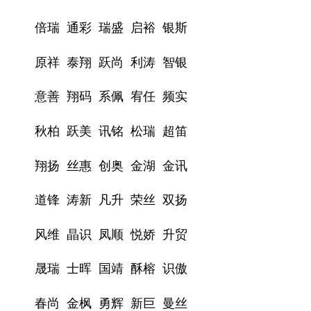
倍瑞
通彩
瑞盛
启裕
银斯
原祥
泰翔
跃尚
利涛
智银
意善
翔码
系佩
宥任
频实
秋柏
跃美
讯铭
松瑞
超笛
翔扬
丝惠
创奥
金湖
金讯
道锋
涛新
凡升
荣丝
双扬
风维
晶识
凤顺
悦娇
升贸
晟瑞
士晖
国靖
酥榕
识傲
春尚
金枫
勇辉
新巨
曼丝