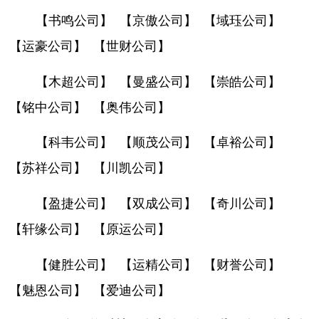
【书鸣公司】
【京傲公司】
【域珏公司】
【运豪公司】
【世财公司】
【木超公司】
【曼盛公司】
【崇皓公司】
【铭中公司】
【奥伟公司】
【科韦公司】
【顺茂公司】
【卓裕公司】
【苏祥公司】
【川凯公司】
【盈捷公司】
【双成公司】
【奇川公司】
【轩缘公司】
【原运公司】
【健胜公司】
【运精公司】
【财誉公司】
【魅恩公司】
【爱迪公司】