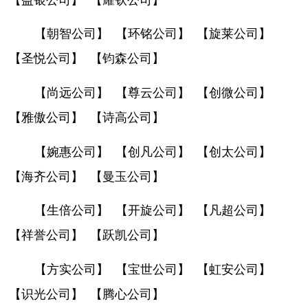
【朝智公司】
【环铭公司】
【旋莱公司】
【圣悦公司】
【钧森公司】
【尚远公司】
【尊云公司】
【创微公司】
【雅傲公司】
【诗高公司】
【婉惠公司】
【创凡公司】
【创太公司】
【海齐公司】
【曼玉公司】
【生倍公司】
【开旋公司】
【凡超公司】
【祥誉公司】
【跃凯公司】
【方实公司】
【宝世公司】
【虹安公司】
【识光公司】
【腾心公司】