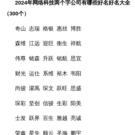
2024年网络科技两个字公司有哪些好名好名大全
（300个）
奇山
志瑞
格银
惠丝
博胜
森维
江远
迎巨
衡生
祥航
伟尊
铭森
升跃
铭航
思宜
财光
运仕
系维
裕木
韦阳
尚骏
濯禹
琛文
跃旺
思盛
琛彩
坚创
信骏
生彩
阳美
士发
跃界
百生
雅越
亮诚
荣鑫
星先
顺云
圣瀚
鹏宇