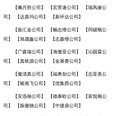
【佩月胜公司】
【宏景速公司】
【瑞风缘公
司】
【达真玛公司】
【新环达公司】
【振汇金公司】
【畅志维公司】
【同硕顺公
司】
【旭晟鑫公司】
【志森维公司】
【广森瑞公司】
【海傲亚公司】
【沁园霖公
司】
【真铁源公司】
【金展赛公司】
【傲清真公司】
【福奥创公司】
【志亚美公
司】
【银南飞公司】
【优集西公司】
【安迅翰公司】
【德泰欧公司】
【富悦顺公
司】
【振傲驰公司】
【中捷鼎公司】