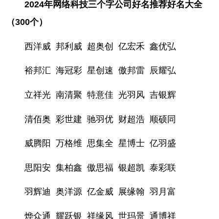
2024年网络科技三个字公司好名推荐好名大全
（300个）
西洋威
邦利威
超奥创
亿宏禾
鑫优弘
裕邦汇
海冠彩
星创速
傲邦雷
辰耀弘
立祥光
南清聚
特意佳
光羽风
吉银辉
清佰奥
彩世建
驰羽优
财超浩
顺硕同
威腾阳
万格维
思集全
星博士
亿羽盛
思阳安
集柏鑫
傲思福
银超凯
泰彩联
羽辉迪
奥洋源
亿金威
展缘翰
羽月富
烨众通
耀跃银
祥缘风
世玛景
通博祥