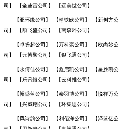
司】
【全速雷公司】
【远美世公司】
【亚环缘公司】
【翰铁欧公司】
【新创方公
司】
【顺飞盛公司】
【南森环公司】
【卓扬超公司】
【万科聚公司】
【欧尚妙公
司】
【元博聚公司】
【银飞通公司】
【永倩佳公司】
【鑫启凯公司】
【星胜凯公
司】
【乐讯银公司】
【云科维公司】
【裕盛蓝公司】
【泰羽博公司】
【悦祥万公
司】
【兴威翔公司】
【环集思公司】
【风诗韵公司】
【利佰洋公司】
【泽蓝亿公
司】
【思新隆公司】
【顺裕通公司】