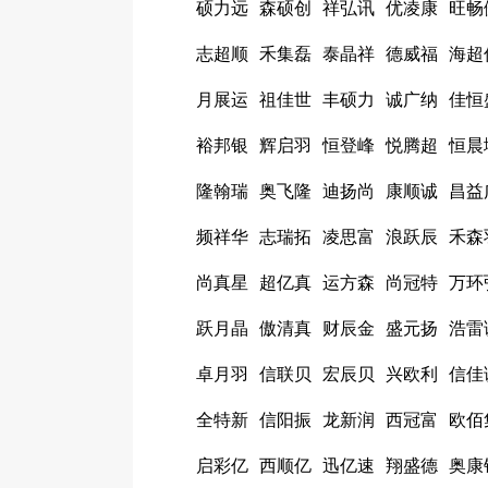
硕力远
森硕创
祥弘讯
优凌康
旺畅
志超顺
禾集磊
泰晶祥
德威福
海超
月展运
祖佳世
丰硕力
诚广纳
佳恒
裕邦银
辉启羽
恒登峰
悦腾超
恒晨
隆翰瑞
奥飞隆
迪扬尚
康顺诚
昌益
频祥华
志瑞拓
凌思富
浪跃辰
禾森
尚真星
超亿真
运方森
尚冠特
万环
跃月晶
傲清真
财辰金
盛元扬
浩雷
卓月羽
信联贝
宏辰贝
兴欧利
信佳
全特新
信阳振
龙新润
西冠富
欧佰
启彩亿
西顺亿
迅亿速
翔盛德
奥康