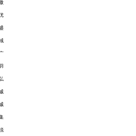
傲
优
盛
域
广
羽
弘
诚
诚
集
锐