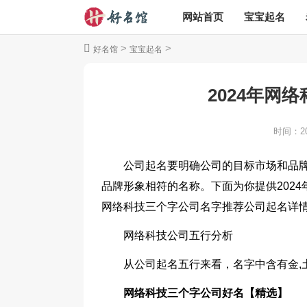
网站首页
宝宝起名
>
>
好名馆
宝宝起名
2024年网
时间：
2
公司起名要明确公司的目标市场和品
品牌形象相符的名称。下面为你提供2024
网络科技三个字公司名字推荐公司起名详
网络科技公司五行分析
从公司起名五行来看，名字中含有金,
网络科技三个字公司好名【精选】