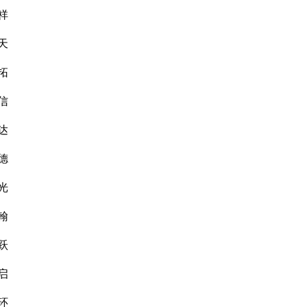
祥
天
拓
信
达
德
光
翰
跃
启
环